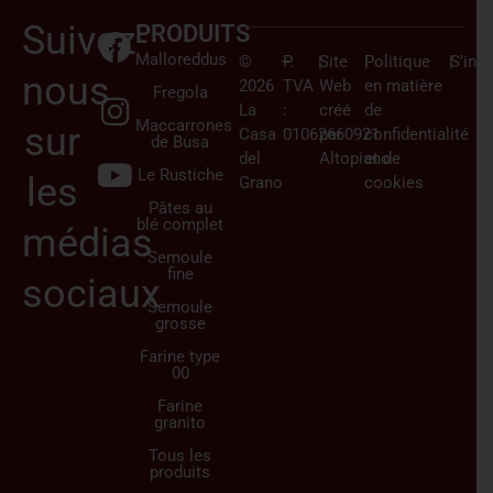
Suivez-
PRODUITS
Malloreddus
©
–
P.
|
Site
|
Politique
|
S’insc
nous
2026
TVA
Web
en matière
Fregola
La
:
créé
de
Maccarrones
sur
Casa
01062660921
par
confidentialité
de Busa
del
Altopiano
et de
Le Rustiche
les
Grano
cookies
Pâtes au
blé complet
médias
Semoule
fine
sociaux
Semoule
grosse
Farine type
00
Farine
granito
Tous les
produits