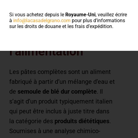
Pâtes au blé
complet : les
Si vous achetez depuis le
Royaume-Uni
, veuillez écrire
à
info@lacasadelgrano.com
pour plus d’informations
avantages de les
sur les droits de douane et les frais d’expédition.
intégrer dans
l’alimentation
Les pâtes complètes sont un aliment
fabriqué à partir d’un mélange d’eau et
de
semoule de blé dur complète
. Il
s’agit d’un produit typiquement italien
qui peut être inclus à juste titre dans
la catégorie des
produits diététiques
.
Soumises à une analyse chimico-