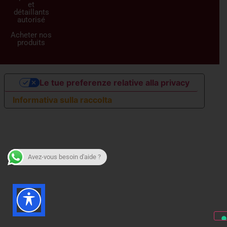
et
détaillants
autorisé
Acheter nos
produits
Le tue preferenze relative alla privacy
Informativa sulla raccolta
Avez-vous besoin d'aide ?