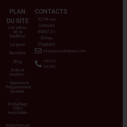
PLAN
CONTACTS
52/54 rue
DU SITE
Cettolini
Les pâtes
de la
09067 Z.I.
tradition
Elmas
(Cagliari)
Le grain
info@lacasadelgrano.com
Recettes
Blog
+39 070
240 401
Aide et
soutien :
– Questions
fréquemment
posées
–
Emballage
100%
recyclable
–
Importateurs