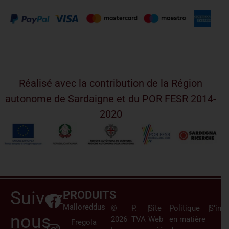
Réalisé avec la contribution de la Région
autonome de Sardaigne et du POR FESR 2014-
2020
Suivez-
PRODUITS
Malloreddus
©
–
P.
|
Site
|
Politique
|
S’insc
nous
2026
TVA
Web
en matière
Fregola