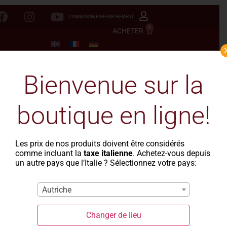
CONNEXION/ENREGISTREMENT
0
ACHETER
Bienvenue sur la
boutique en ligne!
Les prix de nos produits doivent être considérés
comme incluant la
taxe italienne
. Achetez-vous depuis
un autre pays que l’Italie ? Sélectionnez votre pays:
Autriche
La Casa del Grano
-
-
- Malloreddus moyennes 4
Changer de lieu
saveurs (Copia)