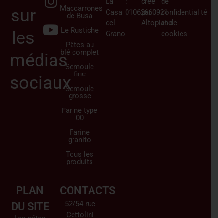
La
:
créé
de
Maccarrones
sur
Casa
01062660921
par
confidentialité
de Busa
del
Altopiano
et de
Le Rustiche
les
Grano
cookies
Pâtes au
blé complet
médias
Semoule
fine
sociaux
Semoule
grosse
Farine type
00
Farine
granito
Tous les
produits
PLAN
CONTACTS
52/54 rue
DU SITE
Cettolini
Les pâtes