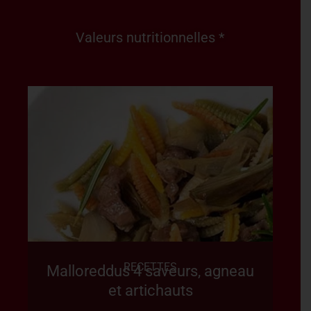
Valeurs nutritionnelles *
RECETTES
Malloreddus 4 saveurs, agneau
et artichauts