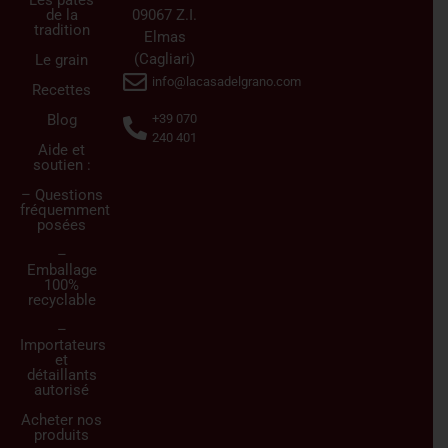
de la
09067 Z.I.
tradition
Elmas
(Cagliari)
Le grain
info@lacasadelgrano.com
Recettes
Blog
+39 070
240 401
Aide et
soutien :
– Questions
fréquemment
posées
–
Emballage
100%
recyclable
–
Importateurs
et
détaillants
autorisé
Acheter nos
produits