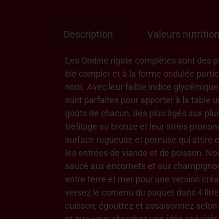
Description
Valeurs nutrition
Les Ondine rigate complètes sont des p
blé complet et à la forme ondulée particuli
nom. Avec leur faible indice glycémique e
sont parfaites pour apporter à la table u
goûts de chacun, des plus âgés aux plus
tréfilage au bronze et leur stries prono
surface rugueuse et poreuse qui attire 
les entrées de viande et de poisson. N
sauce aux encornets et aux champignons
entre terre et mer pour une version créati
versez le contenu du paquet dans 4 litr
cuisson, égouttez et assaisonnez selon 
et que vous cherchez une idée spéciale 