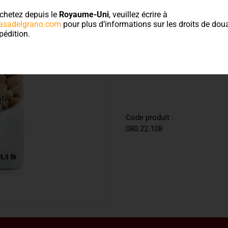
PRIX:
chetez depuis le
Royaume-Uni
, veuillez écrire à
asadelgrano.com
pour plus d’informations sur les droits de doua
1,15
€
pédition.
Ajouter au panier
Code produit :
080.22.108