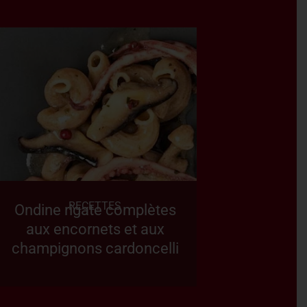
RECETTES
Ondine rigate complètes
aux encornets et aux
champignons cardoncelli