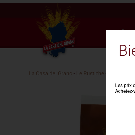
PÂTES 
Bi
La Casa del Grano
-
Le Rustiche
- Ondine riga
Les prix 
Achetez-v