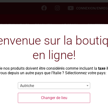
CONNEXION/ENREG
TRADITIONNELLES
PRODUITS
LE GRAIN
RECETTES
envenue sur la bouti
en ligne!
te integrali
Ondine
de nos produits doivent être considérés comme incluant la
taxe 
ous depuis un autre pays que l’Italie ? Sélectionnez votre pays:
compl
Autriche
Changer de lieu