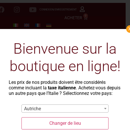
CONNEXION/ENREGISTREMENT
0
ACHETER
Bienvenue sur la
boutique en ligne!
Les prix de nos produits doivent être considérés
comme incluant la
taxe italienne
. Achetez-vous depuis
un autre pays que l’Italie ? Sélectionnez votre pays:
Autriche
Changer de lieu
La Casa del Grano
-
Le Rustiche
- Ditali rigati