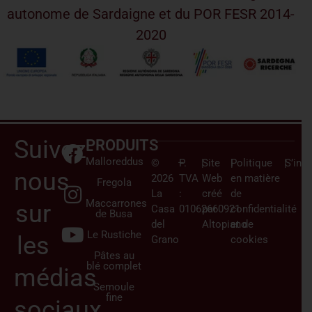
autonome de Sardaigne et du POR FESR 2014-
2020
Suivez-
PRODUITS
Malloreddus
©
–
P.
|
Site
|
Politique
|
S’insc
nous
2026
TVA
Web
en matière
Fregola
La
:
créé
de
Maccarrones
sur
Casa
01062660921
par
confidentialité
de Busa
del
Altopiano
et de
Le Rustiche
les
Grano
cookies
Pâtes au
blé complet
médias
Semoule
fine
sociaux