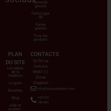
Semoule
grosse
Farine type
00
Farine
granito
Tous les
produits
PLAN
CONTACTS
52/54 rue
DU SITE
Cettolini
Les pâtes
de la
09067 Z.I.
tradition
Elmas
(Cagliari)
Le grain
info@lacasadelgrano.com
Recettes
Blog
+39 070
240 401
Aide et
soutien :