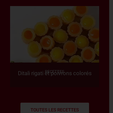
RECETTES
Ditali rigati et poivrons colorés
TOUTES LES RECETTES