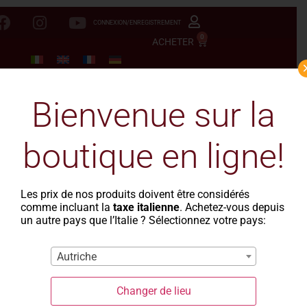
CONNEXION/ENREGISTREMENT
0
ACHETER
Bienvenue sur la
boutique en ligne!
Les prix de nos produits doivent être considérés
comme incluant la
taxe italienne
. Achetez-vous depuis
un autre pays que l’Italie ? Sélectionnez votre pays:
Autriche
Changer de lieu
La Casa del Grano
-
Le Rustiche
- Conchiglie trafilate