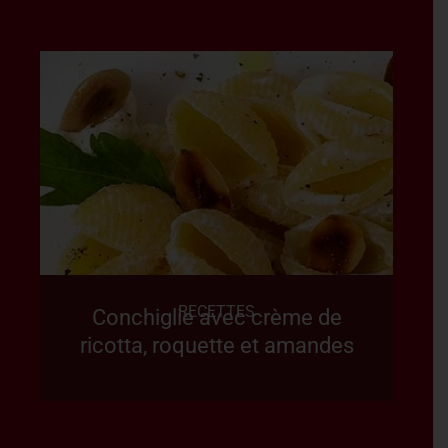
RECETTES
Conchiglie avec crème de
ricotta, roquette et amandes