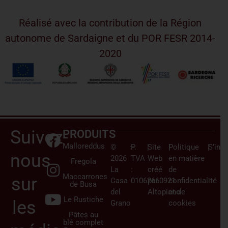
Réalisé avec la contribution de la Région
autonome de Sardaigne et du POR FESR 2014-
2020
Suivez-
PRODUITS
Malloreddus
©
–
P.
|
Site
|
Politique
|
S’insc
nous
2026
TVA
Web
en matière
Fregola
La
:
créé
de
Maccarrones
sur
Casa
01062660921
par
confidentialité
de Busa
del
Altopiano
et de
Le Rustiche
les
Grano
cookies
Pâtes au
blé complet