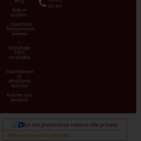
Blog
+39 070
240 401
Aide et
soutien :
– Questions
fréquemment
posées
–
Emballage
100%
recyclable
–
Importateurs
et
détaillants
autorisé
Acheter nos
produits
Le tue preferenze relative alla privacy
Informativa sulla raccolta