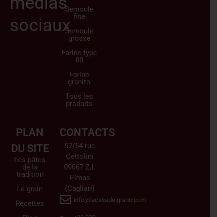
médias
Semoule
fine
sociaux
Semoule
grosse
Farine type
00
Farine
granito
Tous les
produits
PLAN
CONTACTS
52/54 rue
DU SITE
Cettolini
Les pâtes
de la
09067 Z.I.
tradition
Elmas
(Cagliari)
Le grain
info@lacasadelgrano.com
Recettes