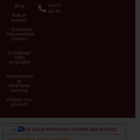
Blog
+39 070
240 401
Aide et
soutien :
– Questions
fréquemment
posées
–
Emballage
100%
recyclable
–
Importateurs
et
détaillants
autorisé
Acheter nos
produits
Le tue preferenze relative alla privacy
Informativa sulla raccolta