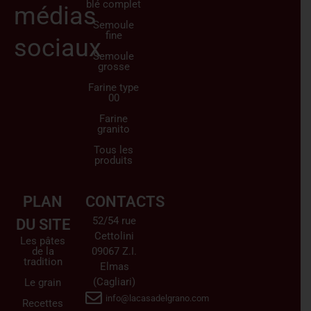
blé complet
médias
Semoule
fine
sociaux
Semoule
grosse
Farine type
00
Farine
granito
Tous les
produits
PLAN
CONTACTS
52/54 rue
DU SITE
Cettolini
Les pâtes
de la
09067 Z.I.
tradition
Elmas
(Cagliari)
Le grain
info@lacasadelgrano.com
Recettes