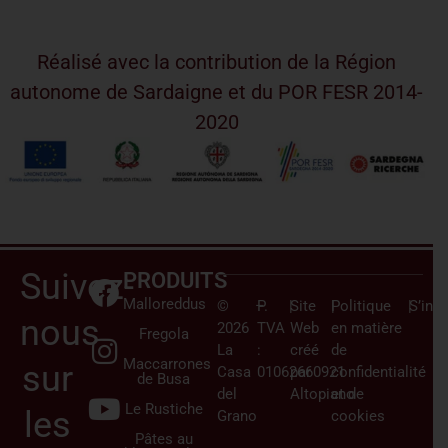
Réalisé avec la contribution de la Région
autonome de Sardaigne et du POR FESR 2014-
2020
Suivez-
PRODUITS
Malloreddus
©
–
P.
|
Site
|
Politique
|
S’insc
nous
2026
TVA
Web
en matière
Fregola
La
:
créé
de
Maccarrones
sur
Casa
01062660921
par
confidentialité
de Busa
del
Altopiano
et de
Le Rustiche
les
Grano
cookies
Pâtes au