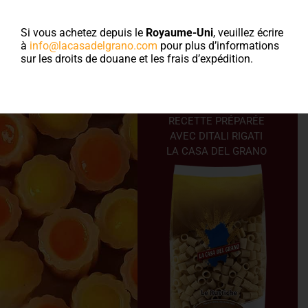
rigati et
Si vous achetez depuis le
Royaume-Uni
, veuillez écrire
poivrons
à
info@lacasadelgrano.com
pour plus d’informations
sur les droits de douane et les frais d’expédition.
colorés
RECETTE PRÉPARÉE
AVEC DITALI RIGATI
LA CASA DEL GRANO