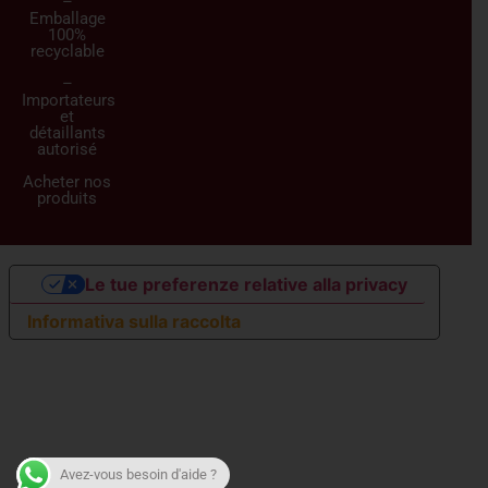
–
Emballage
100%
recyclable
–
Importateurs
et
détaillants
autorisé
Acheter nos
produits
Le tue preferenze relative alla privacy
Informativa sulla raccolta
Avez-vous besoin d'aide ?