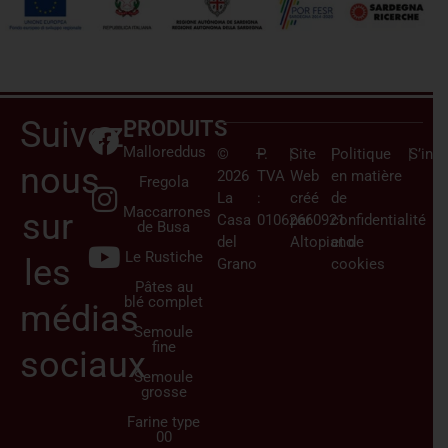
Suivez-
PRODUITS
Malloreddus
©
–
P.
|
Site
|
Politique
|
S’insc
nous
2026
TVA
Web
en matière
Fregola
La
:
créé
de
Maccarrones
sur
Casa
01062660921
par
confidentialité
de Busa
del
Altopiano
et de
Le Rustiche
les
Grano
cookies
Pâtes au
blé complet
médias
Semoule
fine
sociaux
Semoule
grosse
Farine type
00