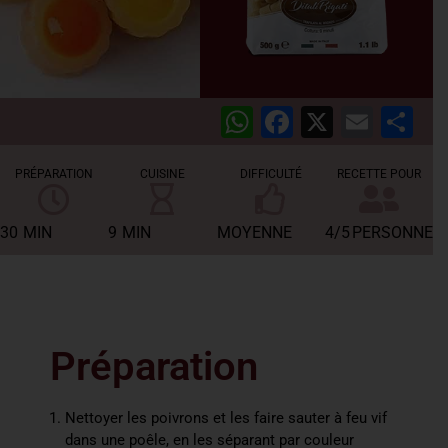
WhatsApp
Facebook
X
Emai
Pa
PRÉPARATION
CUISINE
DIFFICULTÉ
RECETTE POUR
30
MIN
9
MIN
MOYENNE
4/5
PERSONNES
Préparation
Nettoyer les poivrons et les faire sauter à feu vif
dans une poêle, en les séparant par couleur