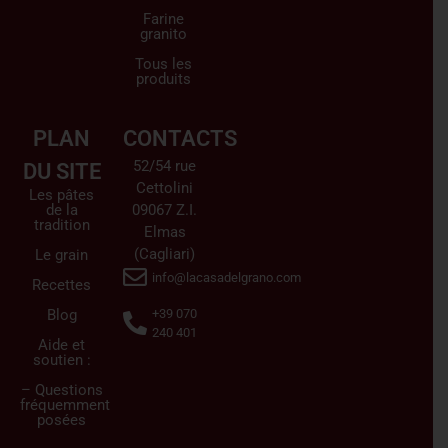
Farine
granito
Tous les
produits
PLAN
CONTACTS
52/54 rue
DU SITE
Cettolini
Les pâtes
de la
09067 Z.I.
tradition
Elmas
(Cagliari)
Le grain
info@lacasadelgrano.com
Recettes
Blog
+39 070
240 401
Aide et
soutien :
– Questions
fréquemment
posées