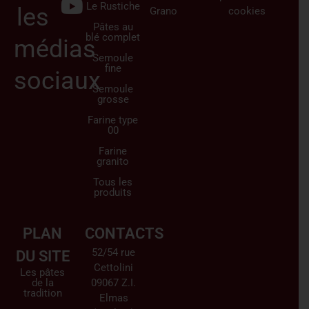
Le Rustiche
les
Grano
cookies
Pâtes au
blé complet
médias
Semoule
fine
sociaux
Semoule
grosse
Farine type
00
Farine
granito
Tous les
produits
PLAN
CONTACTS
52/54 rue
DU SITE
Cettolini
Les pâtes
de la
09067 Z.I.
tradition
Elmas