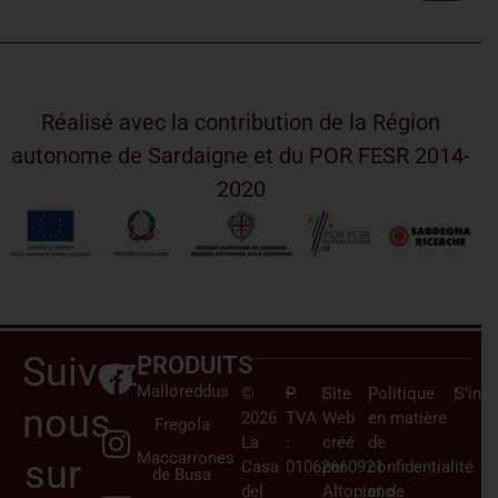
Réalisé avec la contribution de la Région
autonome de Sardaigne et du POR FESR 2014-
2020
Suivez-
PRODUITS
Malloreddus
©
–
P.
|
Site
|
Politique
|
S’insc
nous
2026
TVA
Web
en matière
Fregola
La
:
créé
de
Maccarrones
sur
Casa
01062660921
par
confidentialité
de Busa
del
Altopiano
et de