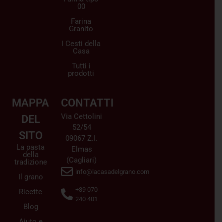
00
Farina
Granito
I Cesti della
Casa
Tutti i
prodotti
MAPPA
CONTATTI
Via Cettolini
DEL
52/54
SITO
09067 Z.I.
La pasta
Elmas
della
(Cagliari)
tradizione
info@lacasadelgrano.com
Il grano
+39 070
Ricette
240 401
Blog
Aiuto e