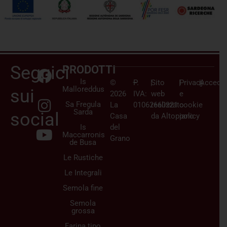
Seguici
PRODOTTI
Is
©
–
P.
|
Sito
|
Privacy
|
Accedi/
Malloreddus
sui
2026
IVA:
web
e
Sa Fregula
La
01062660921
realizzato
cookie
Sarda
social
Casa
da
Altopiano
policy
Is
del
Maccarronis
Grano
de Busa
Le Rustiche
Le Integrali
Semola fine
Semola
grossa
Farina tipo