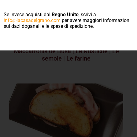
Ricette di primi
Se invece acquisti dal
Regno Unito
, scrivi a
piatti sardi
info@lacasadelgrano.com
per avere maggiori informazioni
sui dazi doganali e le spese di spedizione.
Is Malloreddus
|
Sa Fregula Sarda
|
Is
Maccarronis de Busa
|
Le Rustiche
|
Le
semole
|
Le farine